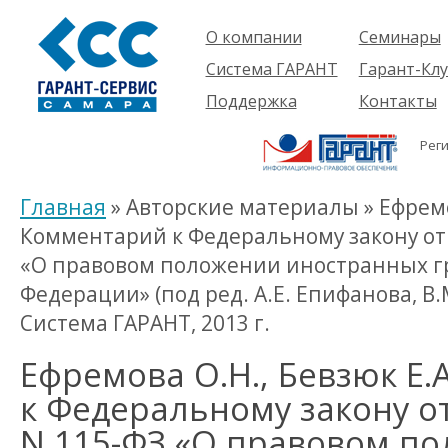
О компании
Семинары
Компания
Об услуге
Система ГАРАНТ
Гарант-Клу
Проекты
Предстоящ
О системе
Поддержка
Контакты
семинары
Партнеры
Готовые
Пользователям
Вакансии
решения
Рег
Будущим
Реквизиты
Комплекты
пользователям
Информация
Новинки
Главная
» Авторские материалы » Ефремо
История
Комментарий к Федеральному закону от 
«О правовом положении иностранных г
Федерации» (под ред. А.Е. Епифанова, В
Система ГАРАНТ, 2013 г.
Ефремова О.Н., Бевзюк Е
к Федеральному закону от
N 115-ФЗ «О правовом п