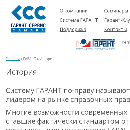
О компании
Семинары
Компания
Об услуге
Система ГАРАНТ
Гарант-Клу
Проекты
Предстоящ
О системе
Поддержка
Контакты
семинары
Партнеры
Готовые
Пользователям
Вакансии
решения
Рег
Будущим
Реквизиты
Комплекты
пользователям
Информация
Новинки
Главная
» ГАРАНТ » История
История
История
Систему ГАРАНТ по-праву называют
лидером на рынке справочных прав
Многие возможности современных 
ставшие фактически стандартом от
появились именно в системе ГАРАНТ