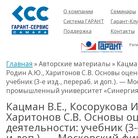
О компании
Семинары
Компания
Об услуге
Система ГАРАНТ
Гарант-Клу
Проекты
Предстоящ
О системе
Поддержка
Контакты
семинары
Партнеры
Готовые
Пользователям
Вакансии
решения
Рег
Будущим
Реквизиты
Комплекты
пользователям
Информация
Новинки
Главная
» Авторские материалы » Кацман 
История
Родин А.Ю., Харитонов С.В. Основы оце
учебник (3-е изд., перераб. и доп.). — 
промышленный университет «Синергия»,
Кацман В.Е., Косорукова И.
Харитонов С.В. Основы о
деятельности: учебник (3-
и доп.). — Московский фи