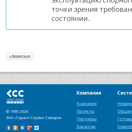
точки зрения требова
состоянии.
« Вернуться
Компания
Сист
Компания
Новинк
Проекты
Общая
© 1995-2026
ЗАО «Гарант-Сервис Самара»
Партнеры
Готовы
Вакансии
Компл