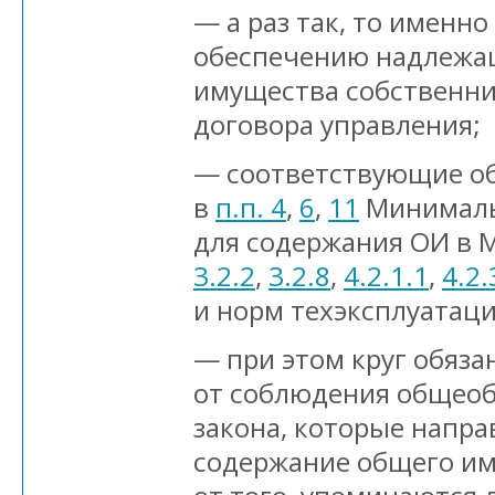
— а раз так, то именно
обеспечению надлежащ
имущества собственни
договора управления;
— соответствующие об
в
п.п. 4
,
6
,
11
Минимальн
для содержания ОИ в 
3.2.2
,
3.2.8
,
4.2.1.1
,
4.2.
и норм техэксплуатац
— при этом круг обяза
от соблюдения общеоб
закона, которые напр
содержание общего им