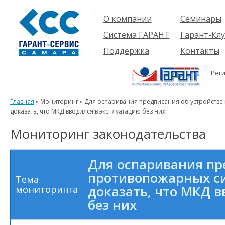
О компании
Семинары
Компания
Об услуге
Система ГАРАНТ
Гарант-Клу
Проекты
Предстоящ
О системе
Поддержка
Контакты
семинары
Партнеры
Готовые
Пользователям
Вакансии
решения
Рег
Будущим
Реквизиты
Комплекты
пользователям
Информация
Новинки
Главная
» Мониторинг » Для оспаривания предписания об устройстве
История
доказать, что МКД вводился в эксплуатацию без них
Мониторинг законодательства
Для оспаривания пр
противопожарных си
Тема
доказать, что МКД 
мониторинга
без них