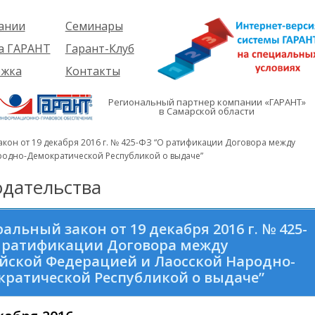
ании
Семинары
ия
Об услуге
а ГАРАНТ
Гарант-Клуб
ы
Предстоящие
еме
ржка
Контакты
семинары
ры
е
вателям
ии
я
Региональный партнер компании «ГАРАНТ»
им
в Самарской области
иты
кты
вателям
мация
и
кон от 19 декабря 2016 г. № 425-ФЗ “О ратификации Договора между
я
родно-Демократической Республикой о выдаче”
дательства
альный закон от 19 декабря 2016 г. № 425-
О ратификации Договора между
йской Федерацией и Лаосской Народно-
ратической Республикой о выдаче”