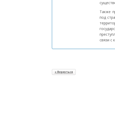
существ
Также п
под стр
террито
государ
преступ
связи с 
« Вернуться