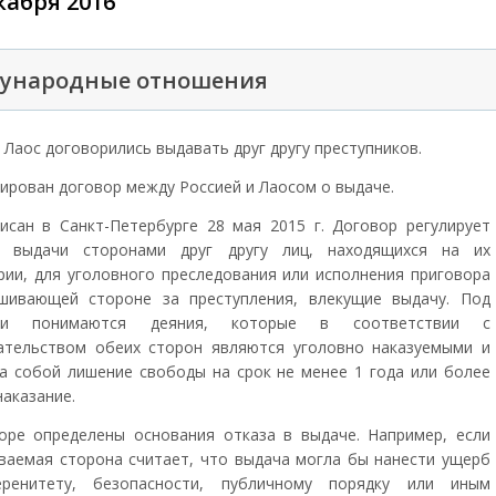
кабря 2016
ународные отношения
 Лаос договорились выдавать друг другу преступников.
ирован договор между Россией и Лаосом о выдаче.
исан в Санкт-Петербурге 28 мая 2015 г. Договор регулирует
ы выдачи сторонами друг другу лиц, находящихся на их
рии, для уголовного преследования или исполнения приговора
шивающей стороне за преступления, влекущие выдачу. Под
ми понимаются деяния, которые в соответствии с
ательством обеих сторон являются уголовно наказуемыми и
за собой лишение свободы на срок не менее 1 года или более
наказание.
оре определены основания отказа в выдаче. Например, если
ваемая сторона считает, что выдача могла бы нанести ущерб
еренитету, безопасности, публичному порядку или иным