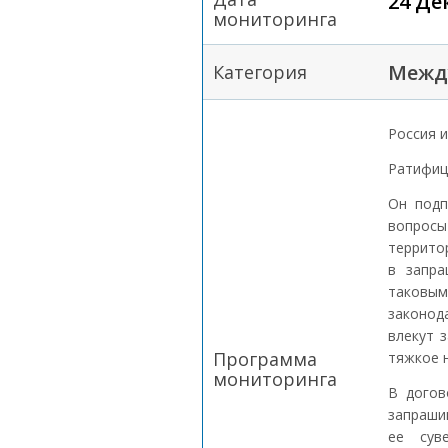
24 Де
мониторинга
Межд
Категория
Россия и
Ратифиц
Он подп
вопрос
террито
в запра
таковы
законод
влекут 
Программа
тяжкое 
мониторинга
В догов
запраши
ее сув