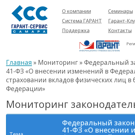
О компании
Семинары
Компания
Об услуге
Система ГАРАНТ
Гарант-Клу
Проекты
Предстоящ
О системе
Поддержка
Контакты
семинары
Партнеры
Готовые
Пользователям
Вакансии
решения
Рег
Будущим
Реквизиты
Комплекты
пользователям
Информация
Новинки
Главная
» Мониторинг » Федеральный зак
История
41-ФЗ «О внесении изменений в Федера
страховании вкладов физических лиц в 
Федерации»
Мониторинг законодател
Федеральный закон о
41-ФЗ «О внесении 
Тема