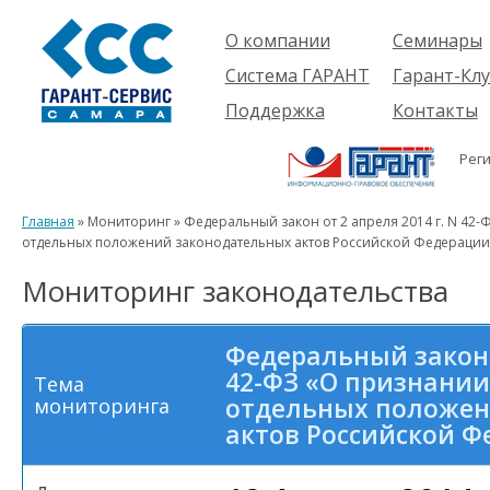
О компании
Семинары
Компания
Об услуге
Система ГАРАНТ
Гарант-Клу
Проекты
Предстоящ
О системе
Поддержка
Контакты
семинары
Партнеры
Готовые
Пользователям
Вакансии
решения
Рег
Будущим
Реквизиты
Комплекты
пользователям
Информация
Новинки
Главная
» Мониторинг » Федеральный закон от 2 апреля 2014 г. N 42
История
отдельных положений законодательных актов Российской Федерации
Мониторинг законодательства
Федеральный закон о
42-ФЗ «О признани
Тема
отдельных положен
мониторинга
актов Российской 