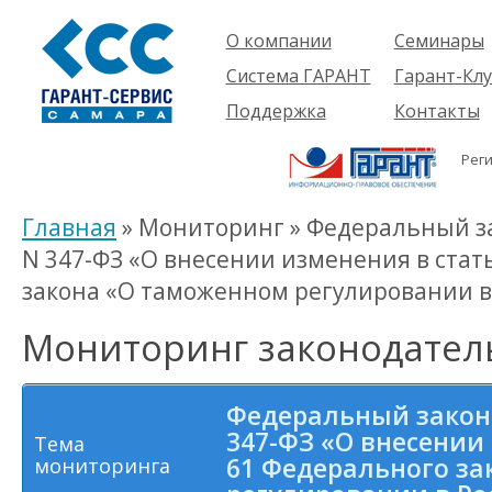
О компании
Семинары
Компания
Об услуге
Система ГАРАНТ
Гарант-Клу
Проекты
Предстоящ
О системе
Поддержка
Контакты
семинары
Партнеры
Готовые
Пользователям
Вакансии
решения
Рег
Будущим
Реквизиты
Комплекты
пользователям
Информация
Новинки
Главная
» Мониторинг » Федеральный зак
История
N 347-ФЗ «О внесении изменения в ста
закона «О таможенном регулировании в
Мониторинг законодател
Федеральный закон о
347-ФЗ «О внесении
Тема
61 Федерального з
мониторинга