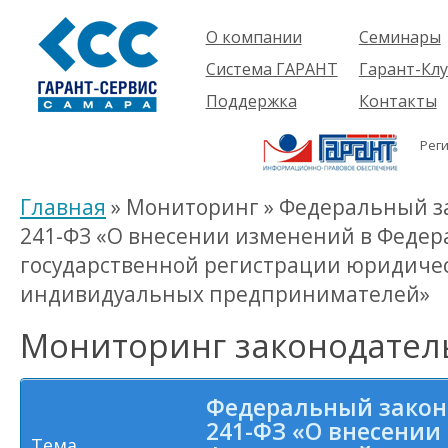
О компании
Семинары
Компания
Об услуге
Система ГАРАНТ
Гарант-Клу
Проекты
Предстоящ
О системе
Поддержка
Контакты
семинары
Партнеры
Готовые
Пользователям
Вакансии
решения
Рег
Будущим
Реквизиты
Комплекты
пользователям
Информация
Новинки
Главная
» Мониторинг » Федеральный зак
История
241-ФЗ «О внесении изменений в Федер
государственной регистрации юридичес
индивидуальных предпринимателей»
Мониторинг законодател
Федеральный закон о
241-ФЗ «О внесении
Тема