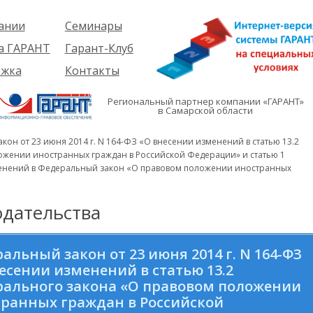
ании
Семинары
ия
Об услуге
а ГАРАНТ
Гарант-Клуб
ы
Предстоящие
еме
ржка
Контакты
семинары
ры
е
вателям
ии
я
Региональный партнер компании «ГАРАНТ»
им
в Самарской области
иты
кты
вателям
мация
и
он от 23 июня 2014 г. N 164-ФЗ «О внесении изменений в статью 13.2
я
жении иностранных граждан в Российской Федерации» и статью 1
енений в Федеральный закон «О правовом положении иностранных
дательства
альный закон от 23 июня 2014 г. N 164-ФЗ
есении изменений в статью 13.2
ального закона «О правовом положении
ранных граждан в Российской