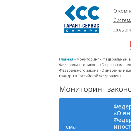
О комп
Компан
Систем
Проект
О сист
Подде
Партне
Готовы
Пользо
Ваканс
решени
Будущ
Реквиз
Компле
пользо
Инфор
Новинк
Главная
» Мониторинг » Федеральный зак
Истори
Федерального закона «О правовом поло
Федерального закона «О внесении изм
граждан в Российской Федерации»
Мониторинг законо
Федер
«О вн
Федер
иност
Тема