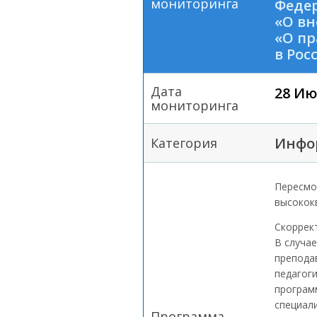
мониторинга
Федер
«О вн
«О п
в Рос
Дата
28 Ию
мониторинга
Инфо
Категория
Пересмо
высокок
Скоррек
В случа
препода
педагог
програм
специали
Программа