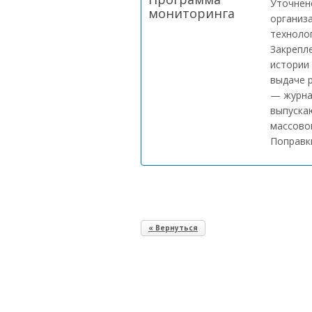
Уточнено
мониторинга
организ
технолог
Закрепл
истории 
выдаче 
— журна
выпуска
массово
Поправки
« Вернуться