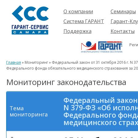
О компании
Семинары
Компания
Об услуге
Система ГАРАНТ
Гарант-Клу
Проекты
Предстоящ
О системе
Поддержка
Контакты
семинары
Партнеры
Готовые
Пользователям
Вакансии
решения
Рег
Будущим
Реквизиты
Комплекты
пользователям
Информация
Новинки
Главная
» Мониторинг » Федеральный закон от 31 октября 2016 г. N 
История
Федерального фонда обязательного медицинского страхования за 20
Мониторинг законодательства
Федеральный закон о
N 379-ФЗ «Об испо
Тема
Федерального фонд
мониторинга
медицинского страх