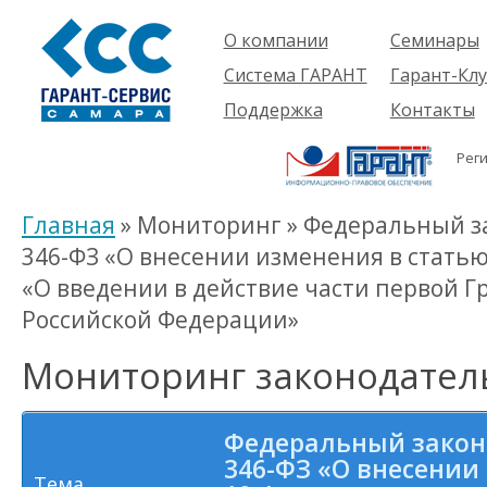
О компании
Семинары
Компания
Об услуге
Система ГАРАНТ
Гарант-Клу
Проекты
Предстоящ
О системе
Поддержка
Контакты
семинары
Партнеры
Готовые
Пользователям
Вакансии
решения
Рег
Будущим
Реквизиты
Комплекты
пользователям
Информация
Новинки
Главная
» Мониторинг » Федеральный зак
История
346-ФЗ «О внесении изменения в статью
«О введении в действие части первой Г
Российской Федерации»
Мониторинг законодател
Федеральный закон о
346-ФЗ «О внесении
Тема