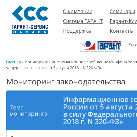
О компании
Семинары
Компания
Об услуге
Система ГАРАНТ
Гарант-Клу
Проекты
Предстоящ
О системе
Поддержка
Контакты
семинары
Партнеры
Готовые
Пользователям
Вакансии
решения
Рег
Будущим
Реквизиты
Комплекты
пользователям
Информация
Новинки
Главная
» Мониторинг » Информационное сообщение Минфина России от
История
Федерального закона от 3 августа 2018 г. N 320-ФЗ»
Мониторинг законодательства
Информационное с
России от 5 августа 
Тема
в силу Федерального
мониторинга
2018 г. N 320-ФЗ»