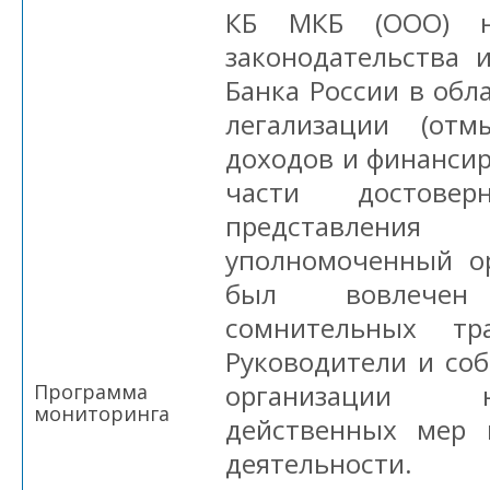
КБ МКБ (ООО) н
законодательства 
Банка России в обл
легализации (отм
доходов и финанси
части достове
представлени
уполномоченный ор
был вовлечен
сомнительных тр
Руководители и со
организации 
Программа
мониторинга
действенных мер 
деятельности.