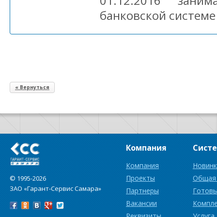
01.12.2016 зан
банковской системе
« Вернуться
Компания
Сист
Компания
Новинк
Проекты
Общая
© 1995-2026
ЗАО «Гарант-Сервис Самара»
Партнеры
Готовы
Вакансии
Компл
Реквизиты
Услуга