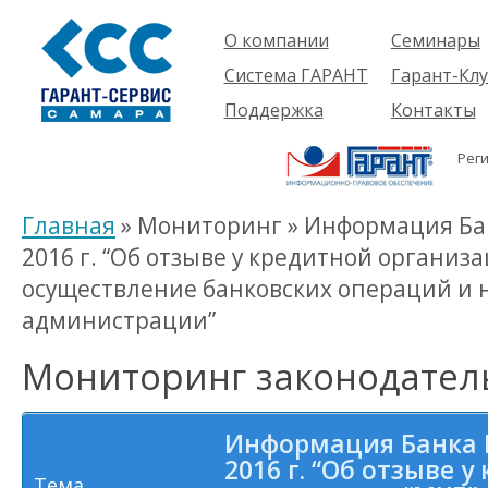
О компании
Семинары
Компания
Об услуге
Система ГАРАНТ
Гарант-Клу
Проекты
Предстоящ
О системе
Поддержка
Контакты
семинары
Партнеры
Готовые
Пользователям
Вакансии
решения
Рег
Будущим
Реквизиты
Комплекты
пользователям
Информация
Новинки
Главная
» Мониторинг » Информация Бан
История
2016 г. “Об отзыве у кредитной организ
осуществление банковских операций и
администрации”
Мониторинг законодател
Информация Банка Р
2016 г. “Об отзыве 
Тема