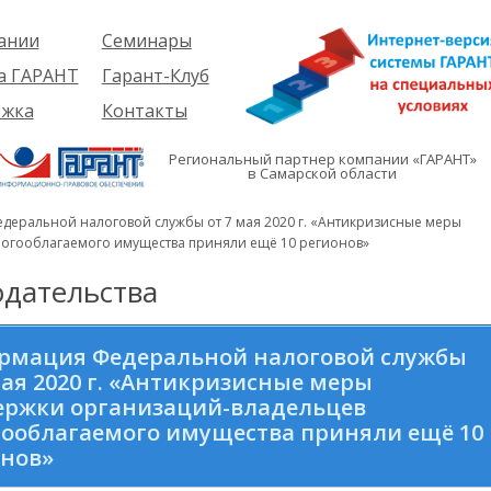
ании
Семинары
ия
Об услуге
а ГАРАНТ
Гарант-Клуб
ы
Предстоящие
еме
ржка
Контакты
семинары
ры
е
вателям
ии
я
Региональный партнер компании «ГАРАНТ»
им
в Самарской области
иты
кты
вателям
мация
и
еральной налоговой службы от 7 мая 2020 г. «Антикризисные меры
я
логооблагаемого имущества приняли ещё 10 регионов»
дательства
рмация Федеральной налоговой службы
мая 2020 г. «Антикризисные меры
ержки организаций-владельцев
ооблагаемого имущества приняли ещё 10
онов»