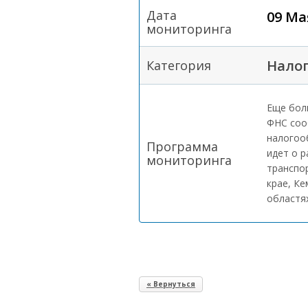
Дата
09 Ма
мониторинга
Налог
Категория
Еще бол
ФНС соо
налогоо
Программа
идет о р
мониторинга
транспо
крае, Ке
областя
« Вернуться