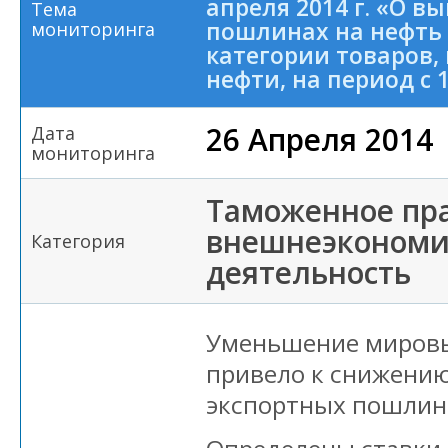
апреля 2014 г. «О 
Тема
пошлинах на нефть
мониторинга
категории товаров,
нефти, на период с 1
26 Апреля 2014
Дата
мониторинга
Таможенное пра
внешнеэкономи
Категория
деятельность
Уменьшение мировы
привело к снижению
экспортных пошлин 