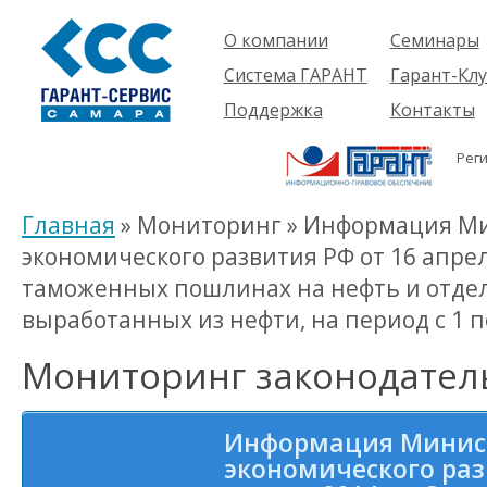
О компании
Семинары
Компания
Об услуге
Система ГАРАНТ
Гарант-Клу
Проекты
Предстоящ
О системе
Поддержка
Контакты
семинары
Партнеры
Готовые
Пользователям
Вакансии
решения
Рег
Будущим
Реквизиты
Комплекты
пользователям
Информация
Новинки
Главная
» Мониторинг » Информация М
История
экономического развития РФ от 16 апрел
таможенных пошлинах на нефть и отдел
выработанных из нефти, на период с 1 по
Мониторинг законодател
Информация Минис
экономического раз