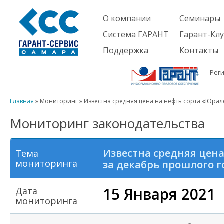
О компании
Семинары
Компания
Об услуге
Система ГАРАНТ
Гарант-Клу
Проекты
Предстоящ
О системе
Поддержка
Контакты
семинары
Партнеры
Готовые
Пользователям
Вакансии
решения
Рег
Будущим
Реквизиты
Комплекты
пользователям
Информация
Новинки
Главная
» Мониторинг » Известна средняя цена на нефть сорта «Юрал
История
Мониторинг законодательства
Известна средняя цена
Тема
мониторинга
за декабрь прошлого г
15 Января 2021
Дата
мониторинга