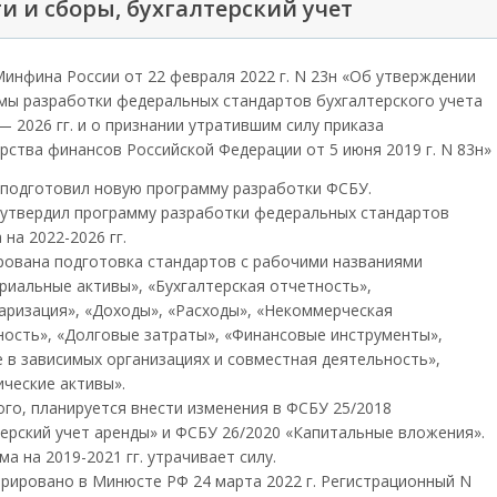
и и сборы, бухгалтерский учет
Минфина России от 22 февраля 2022 г. N 23н «Об утверждении
мы разработки федеральных стандартов бухгалтерского учета
— 2026 гг. и о признании утратившим силу приказа
рства финансов Российской Федерации от 5 июня 2019 г. N 83н»
подготовил новую программу разработки ФСБУ.
утвердил программу разработки федеральных стандартов
 на 2022-2026 гг.
рована подготовка стандартов с рабочими названиями
риальные активы», «Бухгалтерская отчетность»,
аризация», «Доходы», «Расходы», «Некоммерческая
ность», «Долговые затраты», «Финансовые инструменты»,
 в зависимых организациях и совместная деятельность»,
ические активы».
ого, планируется внести изменения в ФСБУ 25/2018
терский учет аренды» и ФСБУ 26/2020 «Капитальные вложения».
а на 2019-2021 гг. утрачивает силу.
трировано в Минюсте РФ 24 марта 2022 г. Регистрационный N