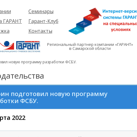
ании
Семинары
ия
Об услуге
а ГАРАНТ
Гарант-Клуб
ы
Предстоящие
еме
ржка
Контакты
семинары
ры
е
вателям
ии
я
Региональный партнер компании «ГАРАНТ»
им
в Самарской области
иты
кты
вателям
мация
и
овил новую программу разработки ФСБУ.
я
дательства
ин подготовил новую программу
ботки ФСБУ.
рта 2022