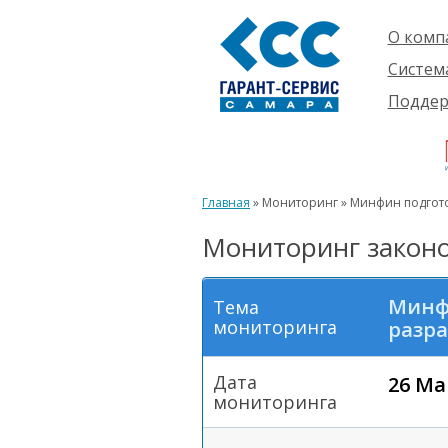
О комп
Компан
Систем
Проект
О сист
Подде
Партне
Готовы
Пользо
Ваканс
решени
Будущ
Реквиз
Компле
пользо
Инфор
Новинк
Главная
» Мониторинг » Минфин подгот
Истори
Мониторинг законо
Минф
Тема
мониторинга
разра
Дата
26 Ма
мониторинга