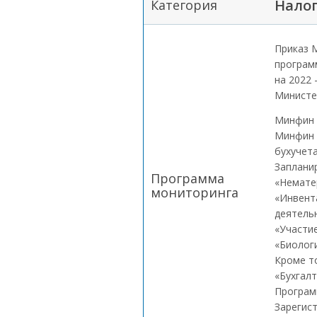
Налог
Категория
Приказ 
програм
на 2022 
Министе
Минфин 
Минфин 
бухучета
Заплани
Программа
«Немате
мониторинга
«Инвент
деятель
«Участие
«Биолог
Кроме т
«Бухгал
Программ
Зарегис