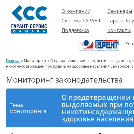
О компании
Семинары
Компания
Об услуге
Система ГАРАНТ
Гарант-Клу
Проекты
Предстоящ
О системе
Поддержка
Контакты
семинары
Партнеры
Готовые
Пользователям
Вакансии
решения
Рег
Будущим
Реквизиты
Комплекты
пользователям
Информация
Новинки
Главная
» Мониторинг » О предотвращении воздействия веществ, выд
История
никотинсодержащей продукции, на здоровье населения Самарской о
Мониторинг законодательства
О предотвращении 
выделяемых при по
Тема
никотинсодержащей
мониторинга
здоровье населения