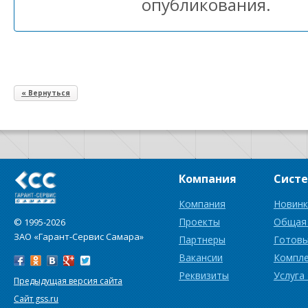
опубликования.
« Вернуться
Компания
Сист
Компания
Новинк
Проекты
Общая
© 1995-2026
ЗАО «Гарант-Сервис Самара»
Партнеры
Готовы
Вакансии
Компл
Реквизиты
Услуга
Предыдущая версия сайта
Сайт gss.ru