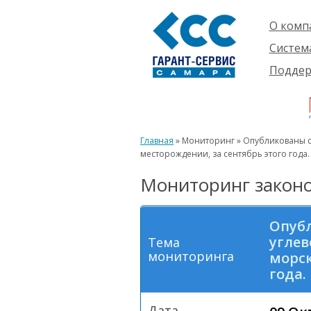
О комп
Компан
Систем
Проект
О сист
Подде
Партне
Готовы
Пользо
Ваканс
решени
Будущ
Реквиз
Компле
пользо
Инфор
Новинк
Главная
» Мониторинг » Опубликованы с
Истори
месторождении, за сентябрь этого года.
Мониторинг законо
Опуб
углев
Тема
мониторинга
морск
года.
Дата