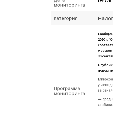
09 Ок
мониторинга
Налог
Категория
Сообщен
2020 г. 
соответ
морском 
30 сентя
Опублик
новом мо
Минэкон
углевод
Программа
за сентя
мониторинга
— средн
стабили