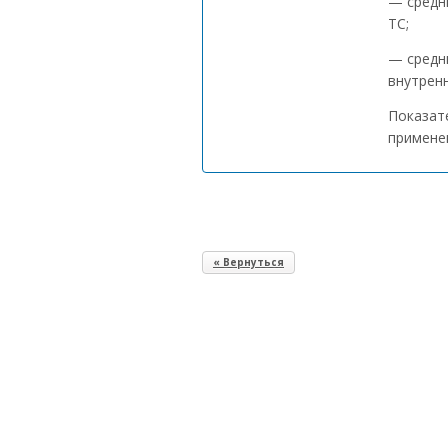
— средн
ТС;
— средн
внутрен
Показат
примене
« Вернуться