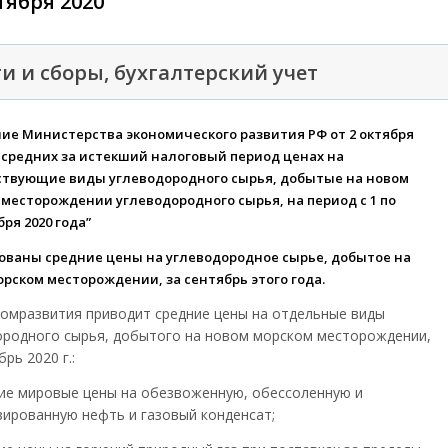
тября 2020
и и сборы, бухгалтерский учет
ие Министерства экономического развития РФ от 2 октября
“О средних за истекший налоговый период ценах на
ствующие виды углеводородного сырья, добытые на новом
месторождении углеводородного сырья, на период с 1 по
бря 2020 года”
ованы средние цены на углеводородное сырье, добытое на
рском месторождении, за сентябрь этого года.
омразвития приводит средние цены на отдельные виды
ородного сырья, добытого на новом морском месторождении,
брь 2020 г.:
ие мировые цены на обезвоженную, обессоленную и
зированную нефть и газовый конденсат;