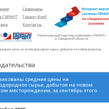
ании
Семинары
ия
Об услуге
а ГАРАНТ
Гарант-Клуб
ы
Предстоящие
еме
ржка
Контакты
семинары
ры
е
вателям
ии
я
Региональный партнер компании «ГАРАНТ»
им
в Самарской области
иты
кты
вателям
мация
и
редние цены на углеводородное сырье, добытое на новом морском
я
дательства
ликованы средние цены на
одородное сырье, добытое на новом
ом месторождении, за сентябрь этого