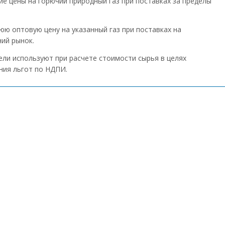
ие цены на горючий природный газ при поставках за пределы
юю оптовую цену на указанный газ при поставках на
ний рынок.
ели используют при расчете стоимости сырья в целях
ния льгот по НДПИ.