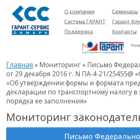
О компании
Семинары
Компания
Об услуге
Система ГАРАНТ
Гарант-Клу
Проекты
Предстоящ
О системе
Поддержка
Контакты
семинары
Партнеры
Готовые
Пользователям
Вакансии
решения
Рег
Будущим
Реквизиты
Комплекты
пользователям
Информация
Новинки
Главная
» Мониторинг » Письмо Федера
История
от 29 декабря 2016 г. N ПА-4-21/25455@ 
«Об утверждении формы и формата пре
декларации по транспортному налогу в
порядка ее заполнения»
Мониторинг законодател
Письмо Федерально