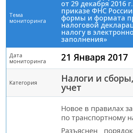
от 29 декабря 2016 г
приказе ФНС России
Тема
формы и формата п
мониторинга
налоговой деклара
налогу в электронн
заполнения»
21 Января 2017
Дата
мониторинга
Налоги и сборы
Категория
учет
Новое в правилах з
по транспортному н
Разъяснен порядо