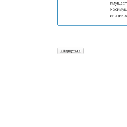
имущест
Росимущ
инициир
« Вернуться