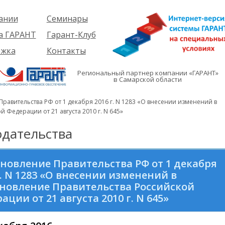
ании
Семинары
ия
Об услуге
а ГАРАНТ
Гарант-Клуб
ы
Предстоящие
еме
ржка
Контакты
семинары
ры
е
вателям
ии
я
Региональный партнер компании «ГАРАНТ»
им
в Самарской области
иты
кты
вателям
мация
и
равительства РФ от 1 декабря 2016 г. N 1283 «О внесении изменений в
я
 Федерации от 21 августа 2010 г. N 645»
дательства
новление Правительства РФ от 1 декабря
г. N 1283 «О внесении изменений в
новление Правительства Российской
ации от 21 августа 2010 г. N 645»