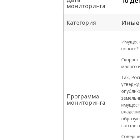
10 Де
мониторинга
Иные 
Категория
Имущест
нового?
Скоррек
малого 
Так, Ро
утвержде
опублик
Программа
земельны
мониторинга
имущест
владени
образую
соответ
Соверше