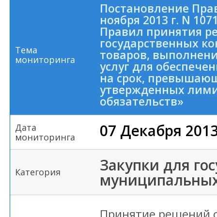
Постановление Прав
ноября 2013 г. N 10
Правил принятия р
государственных ко
Тема
товаров, выполнени
мониторинга
услуг для обеспече
на срок, превышаю
утвержденных лим
обязательств»
07 Декабря 201
Дата
мониторинга
Закупки для го
Категория
муниципальных
Принятие решений 