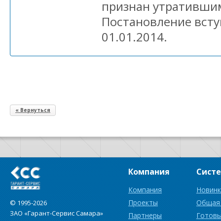
признан утратившим
Постановление вступ
01.01.2014.
« Вернуться
Компания
Сист
Компания
Новинк
Проекты
Общая
© 1995-2026
ЗАО «Гарант-Сервис Самара»
Партнеры
Готовы