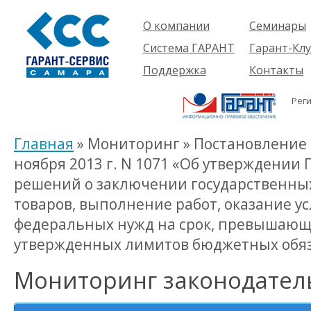
О компании
Семинары
Компания
Об услуге
Система ГАРАНТ
Гарант-Клу
Проекты
Предстоящ
О системе
Поддержка
Контакты
семинары
Партнеры
Готовые
Пользователям
Вакансии
решения
Рег
Будущим
Реквизиты
Комплекты
пользователям
Информация
Новинки
Главная
» Мониторинг » Постановление 
История
ноября 2013 г. N 1071 «Об утверждении
решений о заключении государственных
товаров, выполнение работ, оказание у
федеральных нужд на срок, превышающ
утвержденных лимитов бюджетных обяз
Мониторинг законодател