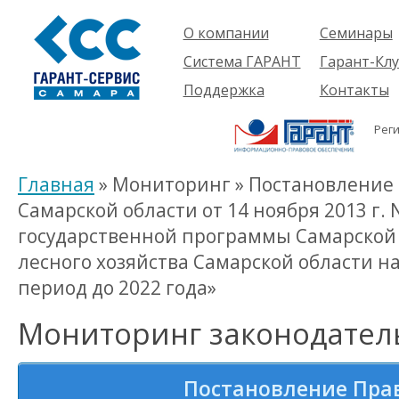
О компании
Семинары
Компания
Об услуге
Система ГАРАНТ
Гарант-Клу
Проекты
Предстоящ
О системе
Поддержка
Контакты
семинары
Партнеры
Готовые
Пользователям
Вакансии
решения
Рег
Будущим
Реквизиты
Комплекты
пользователям
Информация
Новинки
Главная
» Мониторинг » Постановление
История
Самарской области от 14 ноября 2013 г.
государственной программы Самарской 
лесного хозяйства Самарской области на
период до 2022 года»
Мониторинг законодател
Постановление Пра