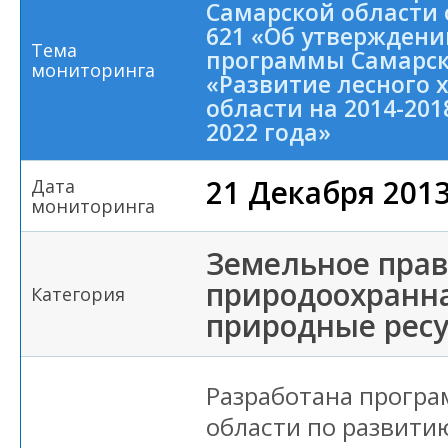
Самарской области о
621 «Об утверждени
Тема
программы Самарск
мониторинга
«Развитие лесного 
области на 2014-201
2022 года»
21 Декабря 201
Дата
мониторинга
Земельное прав
природоохранна
Категория
природные рес
Разработана програ
области по развити