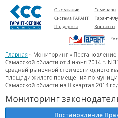
О компании
Семинары
Компания
Об услуге
Система ГАРАНТ
Гарант-Клу
Проекты
Предстоящ
О системе
Поддержка
Контакты
семинары
Партнеры
Готовые
Пользователям
Вакансии
решения
Рег
Будущим
Реквизиты
Комплекты
пользователям
Информация
Новинки
Главная
» Мониторинг » Постановление
История
Самарской области от 4 июня 2014 г. N 
средней рыночной стоимости одного кв
площади жилого помещения по муниц
Самарской области на II квартал 2014 го
Мониторинг законодател
Постановление Пра