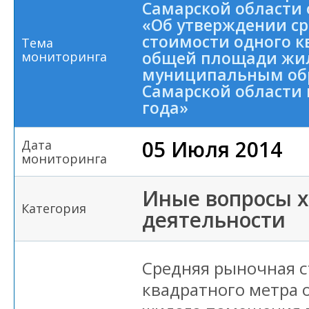
Самарской области о
«Об утверждении с
стоимости одного к
Тема
общей площади жи
мониторинга
муниципальным об
Самарской области н
года»
05 Июля 2014
Дата
мониторинга
Иные вопросы 
Категория
деятельности
Средняя рыночная с
квадратного метра