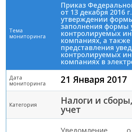
Приказ Федерально
от 13 декабря 2016 
утверждении формы
заполнения формы 
Тема
контролируемых ин
мониторинга
компаниях, а также
представления уве
контролируемых ин
компаниях в элект
21 Января 2017
Дата
мониторинга
Налоги и сборы
Категория
учет
Уведомление о