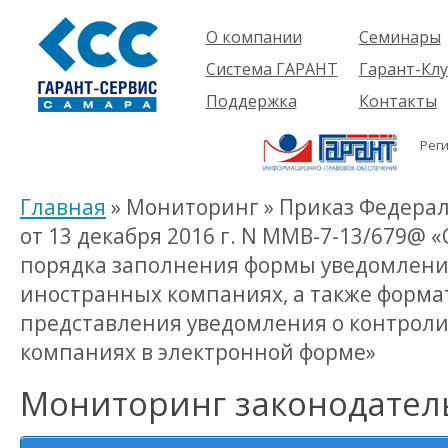
О компании
Семинары
Компания
Об услуге
Система ГАРАНТ
Гарант-Клу
Проекты
Предстоящ
О системе
Поддержка
Контакты
семинары
Партнеры
Готовые
Пользователям
Вакансии
решения
Рег
Будущим
Реквизиты
Комплекты
пользователям
Информация
Новинки
Главная
» Мониторинг » Приказ Федера
История
от 13 декабря 2016 г. N ММВ-7-13/679@
порядка заполнения формы уведомлени
иностранных компаниях, а также форма
представления уведомления о контрол
компаниях в электронной форме»
Мониторинг законодател