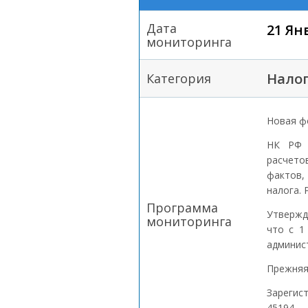
Дата
21 Ян
мониторинга
Налог
Категория
Новая ф
НК РФ 
расчето
фактов,
налога.
Программа
Утвержд
мониторинга
что с 1
админис
Прежняя
Зарегис
45194.