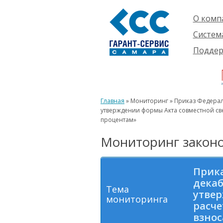
О комп
Компан
Систем
Проект
О сист
Подде
Партне
Готовы
Пользо
Ваканс
решени
Будущ
Реквиз
Компле
пользо
Инфор
Новинк
Главная
» Мониторинг » Приказ Федерал
Истори
утверждении формы Акта совместной све
процентам»
Мониторинг законо
Прика
декаб
Тема
утвер
мониторинга
расче
взнос