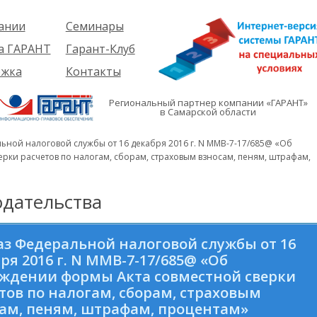
ании
Семинары
ия
Об услуге
а ГАРАНТ
Гарант-Клуб
ы
Предстоящие
еме
ржка
Контакты
семинары
ры
е
вателям
ии
я
Региональный партнер компании «ГАРАНТ»
им
в Самарской области
иты
кты
вателям
мация
и
ьной налоговой службы от 16 декабря 2016 г. N ММВ-7-17/685@ «Об
я
рки расчетов по налогам, сборам, страховым взносам, пеням, штрафам,
дательства
з Федеральной налоговой службы от 16
ря 2016 г. N ММВ-7-17/685@ «Об
ждении формы Акта совместной сверки
тов по налогам, сборам, страховым
ам, пеням, штрафам, процентам»