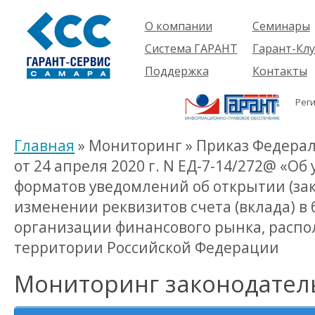
О компании
Семинары
Компания
Об услуге
Система ГАРАНТ
Гарант-Клу
Проекты
Предстоящ
О системе
Поддержка
Контакты
семинары
Партнеры
Готовые
Пользователям
Вакансии
решения
Рег
Будущим
Реквизиты
Комплекты
пользователям
Информация
Новинки
Главная
» Мониторинг » Приказ Федера
История
от 24 апреля 2020 г. N ЕД-7-14/272@ «О
форматов уведомлений об открытии (закр
изменении реквизитов счета (вклада) в 
организации финансового рынка, расп
территории Российской Федерации
Мониторинг законодател