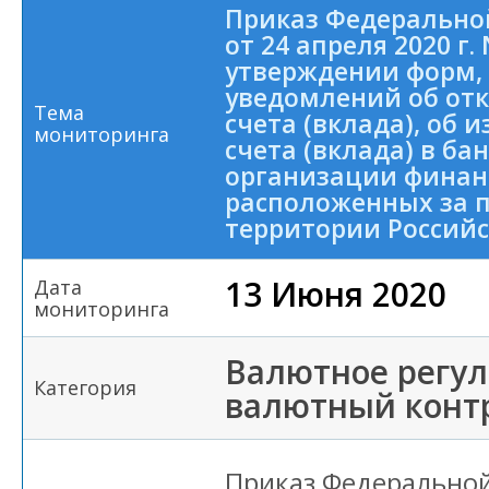
Приказ Федерально
от 24 апреля 2020 г.
утверждении форм,
уведомлений об от
Тема
счета (вклада), об
мониторинга
счета (вклада) в ба
организации финан
расположенных за 
территории Россий
13 Июня 2020
Дата
мониторинга
Валютное регул
Категория
валютный конт
Приказ Федерально