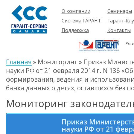
О компании
Семинары
Компания
Об услуге
Система ГАРАНТ
Гарант-Клу
Проекты
Предстоящ
О системе
Поддержка
Контакты
семинары
Партнеры
Готовые
Пользователям
Вакансии
решения
Рег
Будущим
Реквизиты
Комплекты
пользователям
Информация
Новинки
Главная
» Мониторинг » Приказ Министе
История
науки РФ от 21 февраля 2014 г. N 136 «
формирования, ведения и использовани
банка данных о детях, оставшихся без 
Мониторинг законодател
Приказ Министерст
науки РФ от 21 февра