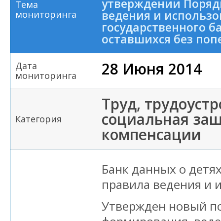
утверждении Поряд
Тема
ведения и использ
мониторинга
государственного ба
оставшихся без поп
28 Июня 2014
Дата
мониторинга
Труд, трудоустр
социальная защ
Категория
компенсации
Банк данных о детя
правила ведения и 
Утвержден новый п