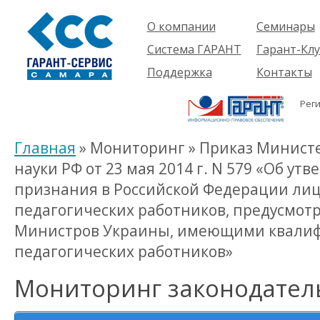
О компании
Семинары
Компания
Об услуге
Система ГАРАНТ
Гарант-Клу
Проекты
Предстоящ
О системе
Поддержка
Контакты
семинары
Партнеры
Готовые
Пользователям
Вакансии
решения
Рег
Будущим
Реквизиты
Комплекты
пользователям
Информация
Новинки
Главная
» Мониторинг » Приказ Министе
История
науки РФ от 23 мая 2014 г. N 579 «Об у
признания в Российской Федерации ли
педагогических работников, предусмо
Министров Украины, имеющими квали
педагогических работников»
Мониторинг законодател