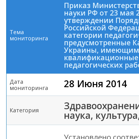
Приказ Министерст
науки РФ от 23 мая 2
утверждении Поряд
Российской Федера
Тема
категории педагоги
мониторинга
предусмотренные К
Украины, имеющи
квалификационные 
педагогических ра
28 Июня 2014
Дата
мониторинга
Здравоохранени
Категория
наука, культура
Установлено соотве