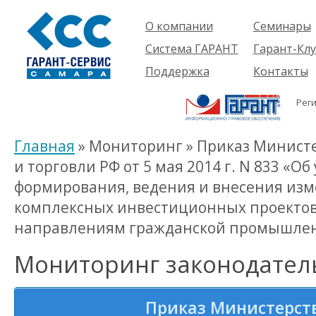
О компании
Семинары
Компания
Об услуге
Система ГАРАНТ
Гарант-Клу
Проекты
Предстоящ
О системе
Поддержка
Контакты
семинары
Партнеры
Готовые
Пользователям
Вакансии
решения
Рег
Будущим
Реквизиты
Комплекты
пользователям
Информация
Новинки
Главная
» Мониторинг » Приказ Минис
История
и торговли РФ от 5 мая 2014 г. N 833 «
формирования, ведения и внесения из
комплексных инвестиционных проекто
направлениям гражданской промышле
Мониторинг законодател
Приказ Министерст