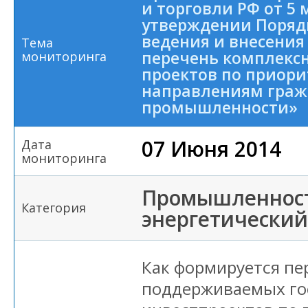
и торговли РФ от 5 м
утверждении Поряд
ведения и внесения
Тема
перечень комплекс
мониторинга
проектов по приор
направлениям граж
промышленности»
07 Июня 2014
Дата
мониторинга
Промышленност
Категория
энергетический
Как формируется пе
поддерживаемых го