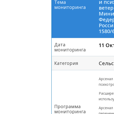
и пси
Тема
мониторинга
вете
Минис
Феде
Росси
1580/
Дата
11 Ок
мониторинга
Сельс
Категория
Арсенал
психотр
Расшире
использ
Программа
Арсенал 
мониторинга
перечен