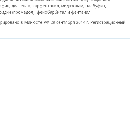
рфин, диазепам, карфентанил, мидазолам, налбуфин,
ридин (промедол), фенобарбитал и фентанил.
трировано в Минюсте РФ 29 сентября 2014 г. Регистрационный