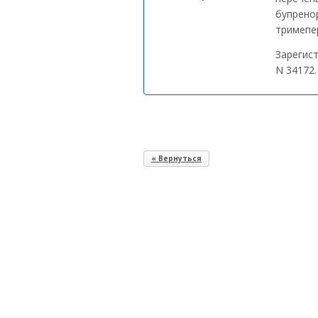
бупрено
тримепе
Зарегис
N 34172.
« Вернуться