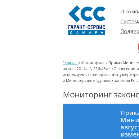
О комп
Компан
Систем
Проект
О сист
Подде
Партне
Готовы
Пользо
Ваканс
решени
Будущ
Реквиз
Компле
пользо
Инфор
Новинк
Главная
» Мониторинг » Приказ Министер
Истори
августа 2014 г. N 336/464Н «О внесении
используемых в ветеринарии, утвержде
и Министерством здравоохранения Росси
Мониторинг законо
Прика
Минис
авгус
измен