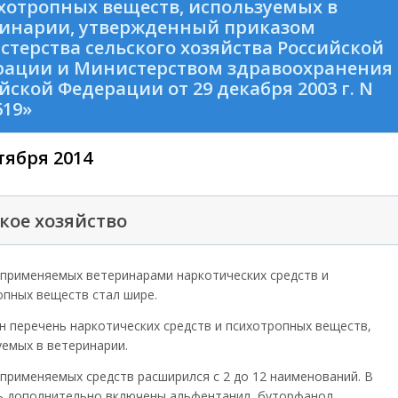
хотропных веществ, используемых в
ринарии, утвержденный приказом
терства сельского хозяйства Российской
рации и Министерством здравоохранения
йской Федерации от 29 декабря 2003 г. N
619»
тября 2014
кое хозяйство
 применяемых ветеринарами наркотических средств и
опных веществ стал шире.
н перечень наркотических средств и психотропных веществ,
уемых в ветеринарии.
применяемых средств расширился с 2 до 12 наименований. В
ь дополнительно включены альфентанил, буторфанол,