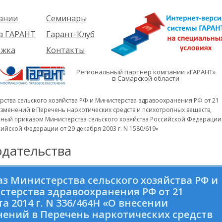
ании
Семинары
ия
Об услуге
а ГАРАНТ
Гарант-Клуб
ы
Предстоящие
еме
ржка
Контакты
семинары
ры
е
вателям
ии
я
Региональный партнер компании «ГАРАНТ»
им
в Самарской области
иты
кты
вателям
мация
и
ства сельского хозяйства РФ и Министерства здравоохранения РФ от 21
я
 изменений в Перечень наркотических средств и психотропных веществ,
нный приказом Министерства сельского хозяйства Российской Федерации
йской Федерации от 29 декабря 2003 г. N 1580/619»
дательства
з Министерства сельского хозяйства РФ и
терства здравоохранения РФ от 21
та 2014 г. N 336/464Н «О внесении
ений в Перечень наркотических средств