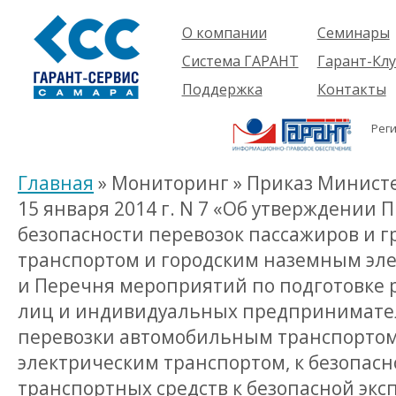
О компании
Семинары
Компания
Об услуге
Система ГАРАНТ
Гарант-Клу
Проекты
Предстоящ
О системе
Поддержка
Контакты
семинары
Партнеры
Готовые
Пользователям
Вакансии
решения
Рег
Будущим
Реквизиты
Комплекты
пользователям
Информация
Новинки
Главная
» Мониторинг » Приказ Министе
История
15 января 2014 г. N 7 «Об утверждении
безопасности перевозок пассажиров и 
транспортом и городским наземным эл
и Перечня мероприятий по подготовке
лиц и индивидуальных предпринимате
перевозки автомобильным транспортом
электрическим транспортом, к безопасн
транспортных средств к безопасной экс