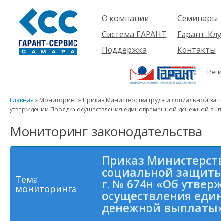
О компании
Семинары
Компания
Об услуге
Система ГАРАНТ
Гарант-Клу
Проекты
Предстоящ
О системе
Поддержка
Контакты
семинары
Партнеры
Готовые
Пользователям
Вакансии
решения
Рег
Будущим
Реквизиты
Комплекты
пользователям
Информация
Новинки
Главная
» Мониторинг » Приказ Министерства труда и социальной защ
История
утверждении Порядка осуществления единовременной денежной вып
Мониторинг законодательства
Приказ Министерств
социальной защиты 
Тема
г. № 674н «Об утве
мониторинга
осуществления еди
денежной выплаты