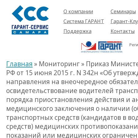
О компании
Семинары
Компания
Об услуге
Система ГАРАНТ
Гарант-Клу
Проекты
Предстоящ
О системе
Поддержка
Контакты
семинары
Партнеры
Готовые
Пользователям
Вакансии
решения
Рег
Будущим
Реквизиты
Комплекты
пользователям
Информация
Новинки
Главная
» Мониторинг » Приказ Минист
История
РФ от 15 июня 2015 г. N 342н «Об утвер
направления на внеочередное обязате
освидетельствование водителей транспо
порядка приостановления действия и 
медицинского заключения о наличии (об
транспортных средств (кандидатов в в
средств) медицинских противопоказан
показаний или медицинских ограничен