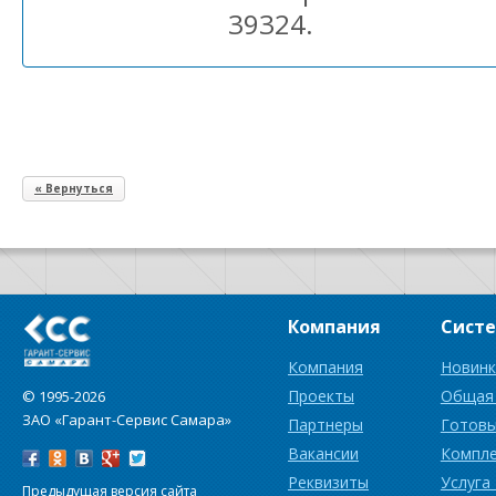
39324.
« Вернуться
Компания
Сист
Компания
Новинк
Проекты
Общая
© 1995-2026
ЗАО «Гарант-Сервис Самара»
Партнеры
Готовы
Вакансии
Компл
Реквизиты
Услуга
Предыдущая версия сайта