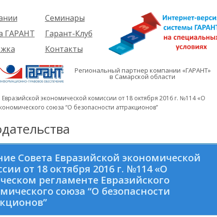
ании
Семинары
ия
Об услуге
а ГАРАНТ
Гарант-Клуб
ы
Предстоящие
еме
ржка
Контакты
семинары
ры
е
вателям
ии
я
Региональный партнер компании «ГАРАНТ»
им
в Самарской области
иты
кты
вателям
мация
и
 Евразийской экономической комиссии от 18 октября 2016 г. №114 «О
я
экономического союза “О безопасности аттракционов”
дательства
ие Совета Евразийской экономической
сии от 18 октября 2016 г. №114 «О
ческом регламенте Евразийского
мического союза “О безопасности
акционов”