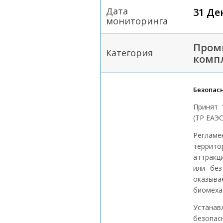
Дата
31 Де
мониторинга
Пром
Категория
комп
Безопас
Принят 
(ТР ЕАЭС
Регламе
террит
аттракц
или без
оказыва
биомехан
Устана
безопа