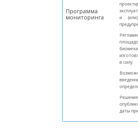
проекти
Программа
эксплуа
мониторинга
и (или
предупр
Регламе
площадо
биомех
изготов
в силу.
Возможн
введен
определ
Решение
опублик
даты при