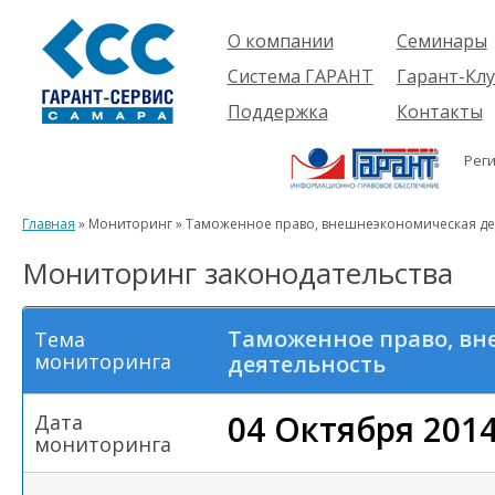
О компании
Семинары
Компания
Об услуге
Система ГАРАНТ
Гарант-Клу
Проекты
Предстоящ
О системе
Поддержка
Контакты
семинары
Партнеры
Готовые
Пользователям
Вакансии
решения
Рег
Будущим
Реквизиты
Комплекты
пользователям
Информация
Новинки
Главная
» Мониторинг » Таможенное право, внешнеэкономическая де
История
Мониторинг законодательства
Таможенное право, в
Тема
мониторинга
деятельность
04 Октября 201
Дата
мониторинга