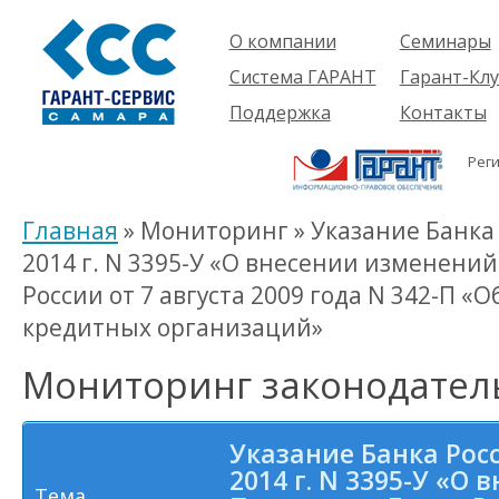
О компании
Семинары
Компания
Об услуге
Система ГАРАНТ
Гарант-Клу
Проекты
Предстоящ
О системе
Поддержка
Контакты
семинары
Партнеры
Готовые
Пользователям
Вакансии
решения
Рег
Будущим
Реквизиты
Комплекты
пользователям
Информация
Новинки
Главная
» Мониторинг » Указание Банка 
История
2014 г. N 3395-У «О внесении изменени
России от 7 августа 2009 года N 342-П «
кредитных организаций»
Мониторинг законодател
Указание Банка Росс
2014 г. N 3395-У «О
Тема