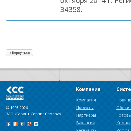
октября 2014 г. Ре
34358.
« Вернуться
Компания
Сист
Компания
Новинк
Проекты
Общая
© 1995-2026
ЗАО «Гарант-Сервис Самара»
Партнеры
Готовы
Вакансии
Компл
Реквизиты
Услуга