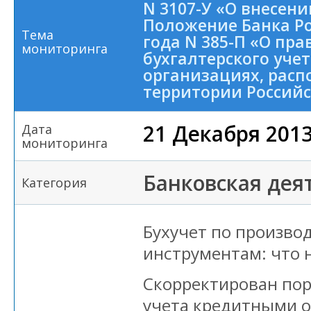
N 3107-У «О внесен
Положение Банка Ро
Тема
года N 385-П «О пр
мониторинга
бухгалтерского уче
организациях, рас
территории Россий
21 Декабря 201
Дата
мониторинга
Банковская дея
Категория
Бухучет по произв
инструментам: что 
Скорректирован пор
учета кредитными 