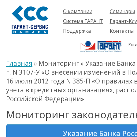
О компании
Семинары
Компания
Об услуге
Система ГАРАНТ
Гарант-Клу
Проекты
Предстоящ
О системе
Поддержка
Контакты
семинары
Партнеры
Готовые
Пользователям
Вакансии
решения
Рег
Будущим
Реквизиты
Комплекты
пользователям
Информация
Новинки
Главная
» Мониторинг » Указание Банка 
История
г. N 3107-У «О внесении изменений в П
16 июля 2012 года N 385-П «О правилах 
учета в кредитных организациях, расп
Российской Федерации»
Мониторинг законодател
Указание Банка Росс