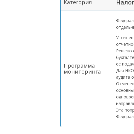
Налог
Категория
Федераль
отдельн
Уточнен
отчетно
Решено 
бухгалт
ее подач
Программа
Для НКО
мониторинга
аудита о
Отменен
основны
одновре
направл
Эта попр
Федераль