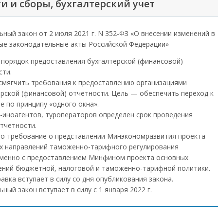
и и сборы, бухгалтерский учет
ный закон от 2 июля 2021 г. N 352-ФЗ «О внесении изменений в
ые законодательные акты Российской Федерации»
 порядок предоставления бухгалтерской (финансовой)
сти.
смягчить требования к предоставлению организациями
ерской (финансовой) отчетности. Цель — обеспечить переход к
е по принципу «одного окна».
-иноагентов, туроператоров определен срок проведения
тчетности.
о требование о представлении Минэкономразвития проекта
х направлений таможенно-тарифного регулирования
менно с предоставлением Минфином проекта основных
ений бюджетной, налоговой и таможенно-тарифной политики.
авка вступает в силу со дня опубликования закона.
ный закон вступает в силу с 1 января 2022 г.