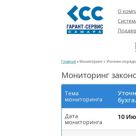
О комп
Компан
Систем
Проект
О сист
Подде
Партне
Готовы
Пользо
Ваканс
решени
Будущ
Реквиз
Компле
пользо
Инфор
Новинк
Главная
» Мониторинг » Уточнен порядок
Истори
Мониторинг законо
Уточн
Тема
мониторинга
бухга
Дата
10 Ию
мониторинга