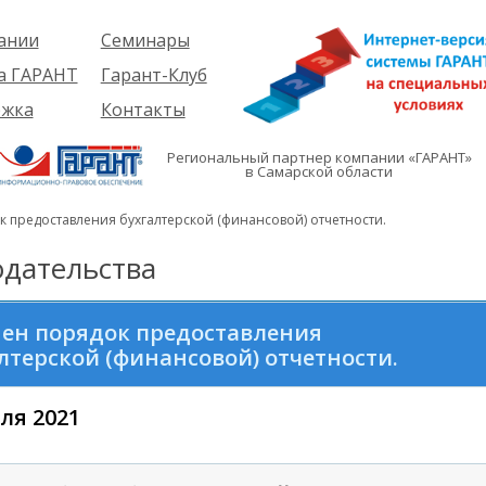
ании
Семинары
ия
Об услуге
а ГАРАНТ
Гарант-Клуб
ы
Предстоящие
еме
ржка
Контакты
семинары
ры
е
вателям
ии
я
Региональный партнер компании «ГАРАНТ»
им
в Самарской области
иты
кты
вателям
мация
и
 предоставления бухгалтерской (финансовой) отчетности.
я
дательства
ен порядок предоставления
лтерской (финансовой) отчетности.
ля 2021