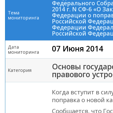
Федерального Собра
2014 г. N СФ-6 «О З
Тема
Федерации о поправ
мониторинга
Российской Федерац
Федерации Федерал
Российской Федера
07 Июня 2014
Дата
мониторинга
Основы государ
Категория
правового устр
Когда вступит в си
поправка о новой к
Сообщается, что Го