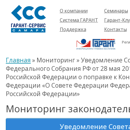
О компании
Семинары
Компания
Об услуге
Система ГАРАНТ
Гарант-Клу
Проекты
Предстоящ
О системе
Поддержка
Контакты
семинары
Партнеры
Готовые
Пользователям
Вакансии
решения
Рег
Будущим
Реквизиты
Комплекты
пользователям
Информация
Новинки
Главная
» Мониторинг » Уведомление С
История
Федерального Собрания РФ от 28 мая 201
Российской Федерации о поправке к Ко
Федерации «О Совете Федерации Федер
Российской Федерации»
Мониторинг законодател
Уведомление Совет