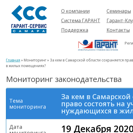
О компании
Семинары
Компания
Об услуге
Система ГАРАНТ
Гарант-Клу
Проекты
Предстоящ
О системе
Поддержка
Контакты
семинары
Партнеры
Готовые
Пользователям
Вакансии
решения
Рег
Будущим
Реквизиты
Комплекты
пользователям
Информация
Новинки
Главная
» Мониторинг » За кем в Самарской области сохраняется прав
История
в жилых помещениях?
Мониторинг законодательства
За кем в Самарской
Тема
право состоять на у
мониторинга
нуждающихся в жи
19 Декабря 202
Дата
мониторинга