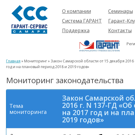
О компании
Семинары
Компания
Об услуге
Система ГАРАНТ
Гарант-Клу
Проекты
Предстоящ
О системе
Поддержка
Контакты
семинары
Партнеры
Готовые
Пользователям
Вакансии
решения
Рег
Будущим
Реквизиты
Комплекты
пользователям
Информация
Новинки
Главная
» Мониторинг » Закон Самарской области от 15 декабря 2016 
История
год и на плановый период 2018 и 2019 годов»
Мониторинг законодательства
Закон Самарской об
2016 г. N 137-ГД «О
Тема
на 2017 год и на пл
мониторинга
2019 годов»