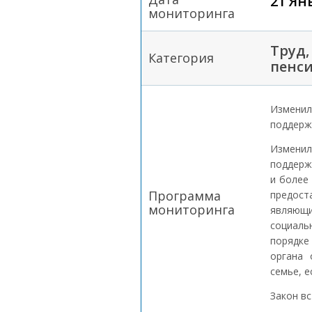
21 Ян
мониторинга
Труд,
Категория
пенс
Измени
поддерж
Измени
поддерж
и более
Программа
предост
мониторинга
являющи
социаль
порядке
органа 
семье, е
Закон вс