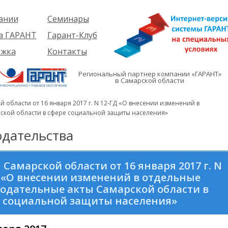
ании
Семинары
ия
Об услуге
а ГАРАНТ
Гарант-Клуб
ы
Предстоящие
еме
ржка
Контакты
семинары
ры
е
вателям
ии
я
Региональный партнер компании «ГАРАНТ»
им
в Самарской области
иты
кты
вателям
мация
и
 области от 16 января 2017 г. N 12-ГД «О внесении изменений в
я
ской области в сфере социальной защиты населения»
дательства
 Самарской области от 16 января 2017 г. N
 «О внесении изменений в отдельные
одательные акты Самарской области в
 социальной защиты населения»