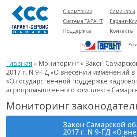
О компании
Семинары
Компания
Об услуге
Система ГАРАНТ
Гарант-Клу
Проекты
Предстоящ
О системе
Поддержка
Контакты
семинары
Партнеры
Готовые
Пользователям
Вакансии
решения
Рег
Будущим
Реквизиты
Комплекты
пользователям
Информация
Новинки
Главная
» Мониторинг » Закон Самарской
История
2017 г. N 9-ГД «О внесении изменений в
«О государственной поддержке кадрово
агропромышленного комплекса Самарск
Мониторинг законодател
Закон Самарской об
2017 г. N 9-ГД «О в