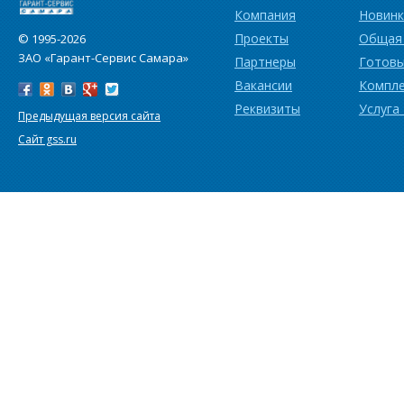
Компания
Новинк
Проекты
Общая
© 1995-2026
ЗАО «Гарант-Сервис Самара»
Партнеры
Готовы
Вакансии
Компл
Реквизиты
Услуга
Предыдущая версия сайта
Сайт gss.ru