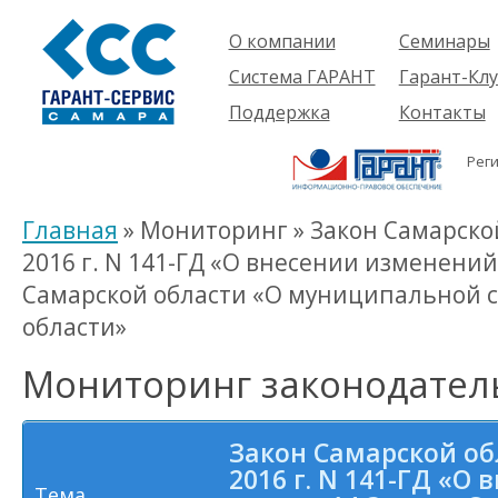
О компании
Семинары
Компания
Об услуге
Система ГАРАНТ
Гарант-Клу
Проекты
Предстоящ
О системе
Поддержка
Контакты
семинары
Партнеры
Готовые
Пользователям
Вакансии
решения
Рег
Будущим
Реквизиты
Комплекты
пользователям
Информация
Новинки
Главная
» Мониторинг » Закон Самарской
История
2016 г. N 141-ГД «О внесении изменений
Самарской области «О муниципальной с
области»
Мониторинг законодател
Закон Самарской об
2016 г. N 141-ГД «О
Тема