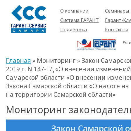
О компании
Семинары
Компания
Об услуге
Система ГАРАНТ
Гарант-Клу
Проекты
Предстоящ
О системе
Поддержка
Контакты
семинары
Партнеры
Готовые
Пользователям
Вакансии
решения
Рег
Будущим
Реквизиты
Комплекты
пользователям
Информация
Новинки
Главная
» Мониторинг » Закон Самарской
История
2019 г. N 147-ГД «О внесении изменений
Самарской области «О внесении изменени
Закона Самарской области «О налоге н
на территории Самарской области»
Мониторинг законодател
Закон Самарской об