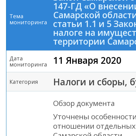
147-ГД «О внесени
Самарской област
Тема
статьи 1.1 и 5 Зак
мониторинга
налоге на имущест
территории Самар
11 Января 2020
Дата
мониторинга
Налоги и сборы, 
Категория
Обзор документа
Уточнены особенности
отношении отдельных
Самарской области.