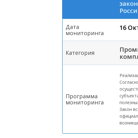
зако
Росс
Дата
16 Ок
мониторинга
Пром
Категория
комп
Реализа
Согласн
осущест
Программа
субъект
мониторинга
полезны
Закон вс
официал
возникши