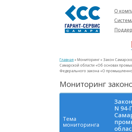
О комп
Компан
Систем
Проект
О сист
Подде
Партне
Готовы
Пользо
Ваканс
решени
Будущ
Реквиз
Компле
пользо
Инфор
Новинк
Главная
» Мониторинг » Закон Самарской
Истори
Самарской области «Об основах промыш
Федерального закона «О промышленной
Мониторинг законо
Закон
N 94-
Самар
Тема
пром
мониторинга
облас