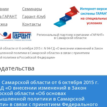
ании
Семинары
ия
Об услуге
а ГАРАНТ
Гарант-Клуб
ы
Предстоящие
еме
ржка
Контакты
семинары
ры
е
вателям
ии
я
Региональный партнер компании «ГАРАНТ»
им
в Самарской области
иты
кты
вателям
мация
и
 области от 6 октября 2015 г. N 94-ГД «О внесении изменений в Закон
я
ленной политики в Самарской области» в связи с принятием
 политике в Российской Федерации»
дательства
 Самарской области от 6 октября 2015 г.
ГД «О внесении изменений в Закон
ской области «Об основах
ышленной политики в Самарской
ти» в связи с принятием Федерального