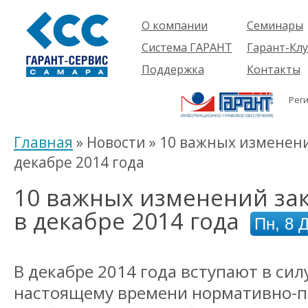
О компании
Семинары
Компания
Об услуге
Система ГАРАНТ
Гарант-Клу
Проекты
Предстоящ
О системе
Поддержка
Контакты
семинары
Партнеры
Готовые
Пользователям
Вакансии
решения
Рег
Будущим
Реквизиты
Комплекты
пользователям
Информация
Новинки
Главная
» Новости » 10 важных изменен
История
декабре 2014 года
10 важных изменений за
в декабре 2014 года
Пн, 8 
В декабре 2014 года вступают в сил
настоящему времени нормативно-п