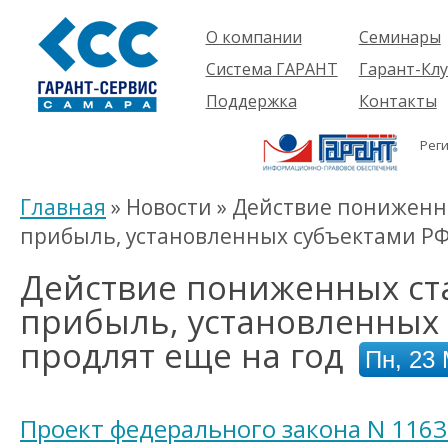
О компании
Семинары
Компания
Об услуге
Система ГАРАНТ
Гарант-Клу
Проекты
Предстоящ
О системе
Поддержка
Контакты
семинары
Партнеры
Готовые
Пользователям
Вакансии
решения
Рег
Будущим
Реквизиты
Комплекты
пользователям
Информация
Новинки
Главная
» Новости » Действие пониженн
История
прибыль, установленных субъектами РФ,
Действие пониженных ста
прибыль, установленных 
продлят еще на год
Пн, 23
Проект федерального закона N 1163